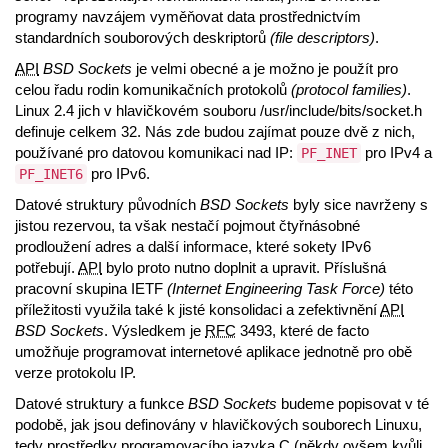
programy navzájem vyměňovat data prostřednictvím
standardních souborových deskriptorů
(file descriptors)
.
API
BSD Sockets
je velmi obecné a je možno je použít pro
celou řadu rodin komunikačních protokolů
(protocol families)
.
Linux 2.4 jich v hlavičkovém souboru /usr/include/bits/socket.h
definuje celkem 32. Nás zde budou zajímat pouze dvě z nich,
používané pro datovou komunikaci nad IP:
pro IPv4 a
PF_INET
pro IPv6.
PF_INET6
Datové struktury původních
BSD Sockets
byly sice navrženy s
jistou rezervou, ta však nestačí pojmout čtyřnásobné
prodloužení adres a další informace, které sokety IPv6
potřebují.
API
bylo proto nutno doplnit a upravit. Příslušná
pracovní skupina IETF
(Internet Engineering Task Force)
této
příležitosti využila také k jisté konsolidaci a zefektivnění
API
BSD Sockets
. Výsledkem je
RFC
3493, které de facto
umožňuje programovat internetové aplikace jednotně pro obě
verze protokolu IP.
Datové struktury a funkce
BSD Sockets
budeme popisovat v té
podobě, jak jsou definovány v hlavičkových souborech Linuxu,
tedy prostředky programovacího jazyka C (někdy ovšem kvůli