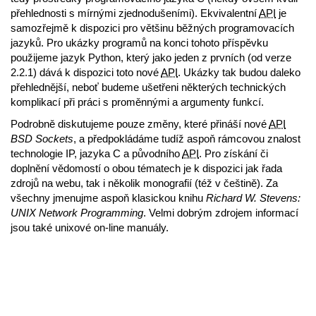
přehlednosti s mírnými zjednodušeními). Ekvivalentní
API
je
samozřejmě k dispozici pro většinu běžných programovacích
jazyků. Pro ukázky programů na konci tohoto příspěvku
použijeme jazyk Python, který jako jeden z prvních (od verze
2.2.1) dává k dispozici toto nové
API
. Ukázky tak budou daleko
přehlednější, neboť budeme ušetřeni některých technických
komplikací při práci s proměnnými a argumenty funkcí.
Podrobně diskutujeme pouze změny, které přináší nové
API
BSD Sockets
, a předpokládáme tudíž aspoň rámcovou znalost
technologie IP, jazyka C a původního
API
. Pro získání či
doplnění vědomostí o obou tématech je k dispozici jak řada
zdrojů na webu, tak i několik monografií (též v češtině). Za
všechny jmenujme aspoň klasickou knihu
Richard W. Stevens:
UNIX Network Programming
. Velmi dobrým zdrojem informací
jsou také unixové on-line manuály.