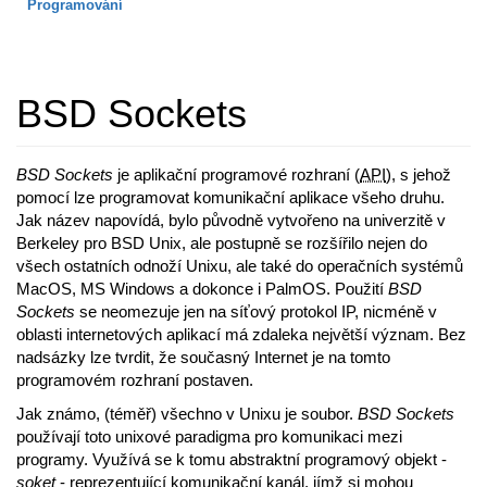
Programování
BSD Sockets
BSD Sockets
je aplikační programové rozhraní (
API
), s jehož
pomocí lze programovat komunikační aplikace všeho druhu.
Jak název napovídá, bylo původně vytvořeno na univerzitě v
Berkeley pro BSD Unix, ale postupně se rozšířilo nejen do
všech ostatních odnoží Unixu, ale také do operačních systémů
MacOS, MS Windows a dokonce i PalmOS. Použití
BSD
Sockets
se neomezuje jen na síťový protokol IP, nicméně v
oblasti internetových aplikací má zdaleka největší význam. Bez
nadsázky lze tvrdit, že současný Internet je na tomto
programovém rozhraní postaven.
Jak známo, (téměř) všechno v Unixu je soubor.
BSD Sockets
používají toto unixové paradigma pro komunikaci mezi
programy. Využívá se k tomu abstraktní programový objekt -
soket
- reprezentující komunikační kanál, jímž si mohou