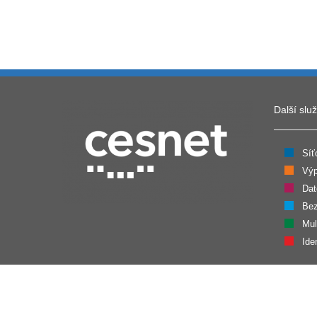
Další slu
Síť
Výp
Dat
Bez
Mul
Ide