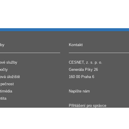
žby
Kontakt
ové služby
CESNET, z. s. p. o.
očty
Generála Píky 26
ová úložiště
160 00 Praha 6
pečnost
timédia
Napište nám
ntita
Přihlášení pro správce