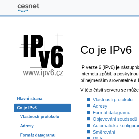
www.ipv6.cz
Co je IPv6
IP verze 6 (IPv6) je nástupn
Internetu způbil, a poskytnou
přinejmenším srovnatelné s 
V této části serveru se může
Hlavní strana
Vlastnosti protokolu
Adresy
Co je IPv6
Formát datagramu
Vlastnosti protokolu
Objevování soudsedů
Automatická konfigura
Adresy
Směrování
Formát datagramu
DNS