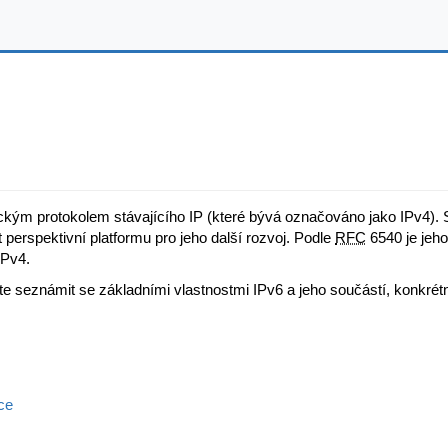
ickým protokolem stávajícího IP (které bývá označováno jako IPv4). 
t perspektivní platformu pro jeho další rozvoj. Podle
RFC
6540 je jeho
IPv4.
te seznámit se základními vlastnostmi IPv6 a jeho součástí, konkrét
ce