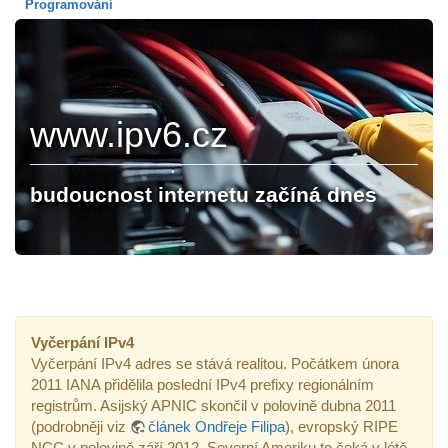
Programování
www.ipv6.cz
budoucnost internetu začíná dnes
Vyčerpání IPv4
Vyčerpání IPv4 adres se stává realitou. Počátkem února
2011 IANA přidělila poslední IPv4 prefixy regionálním
registrům. Asijský APNIC skončil v polovině dubna 2011
(podrobněji viz
článek Ondřeje Filipa
), evropský RIPE
NCC v polovině září 2012, Severní Ameriku to čeká v létě