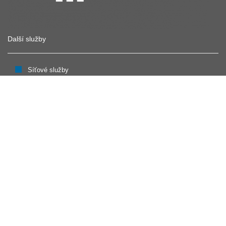
Další služby
Síťové služby
Výpočty
Datová úložiště
Bezpečnost
Multimédia
Identita
Kontakt
CESNET, z. s. p. o.
Generála Píky 26
160 00 Praha 6