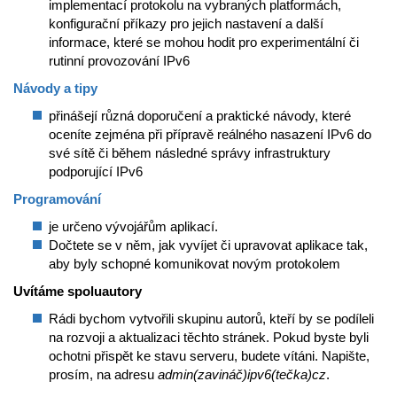
implementací protokolu na vybraných platformách,
konfigurační příkazy pro jejich nastavení a další
informace, které se mohou hodit pro experimentální či
rutinní provozování IPv6
Návody a tipy
přinášejí různá doporučení a praktické návody, které
oceníte zejména při přípravě reálného nasazení IPv6 do
své sítě či během následné správy infrastruktury
podporující IPv6
Programování
je určeno vývojářům aplikací.
Dočtete se v něm, jak vyvíjet či upravovat aplikace tak,
aby byly schopné komunikovat novým protokolem
Uvítáme spoluautory
Rádi bychom vytvořili skupinu autorů, kteří by se podíleli
na rozvoji a aktualizaci těchto stránek. Pokud byste byli
ochotni přispět ke stavu serveru, budete vítáni. Napište,
prosím, na adresu
admin(zavináč)ipv6(tečka)cz
.