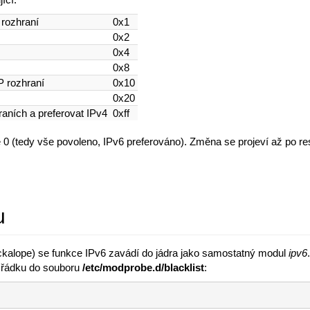
 rozhraní
0x1
0x2
0x4
0x8
 rozhraní
0x10
0x20
aních a preferovat IPv4
0xff
 je 0 (tedy vše povoleno, IPv6 preferováno). Změna se projeví až po r
u
ckalope) se funkce IPv6 zavádí do jádra jako samostatný modul
ipv6
o řádku do souboru
/etc/modprobe.d/blacklist
: