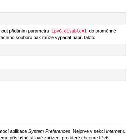
ypnout přidáním parametru
do proměnné
ipv6.disable=1
uračního souboru pak může vypadat např. takto:
mocí aplikace
System Preferences
. Nejprve v sekci
Internet &
ereme příslušné síťové zařízení pro které chceme IPv6