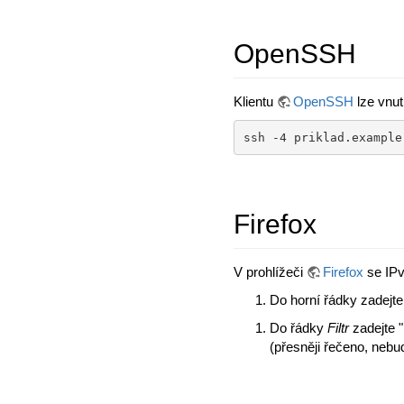
OpenSSH
Klientu
OpenSSH
lze vnut
ssh -4 priklad.example
Firefox
V prohlížeči
Firefox
se IPv
Do horní řádky zadejt
Do řádky
Filtr
zadejte 
(přesněji řečeno, nebu