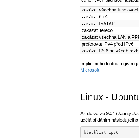
zakázat všechna tunelovací
zakázat 6to4
zakázat ISATAP
zakázat Teredo
zakázat všechna
LAN
a PPP
preferovat IPv4 před IPv6
zakázat IPv6 na všech rozhr
Implicitní hodnotou registru
Microsoft
.
Linux - Ubunt
Až do verze 9.04 (Jaunty Ja
udělá přidáním následujícíh
blacklist ipv6