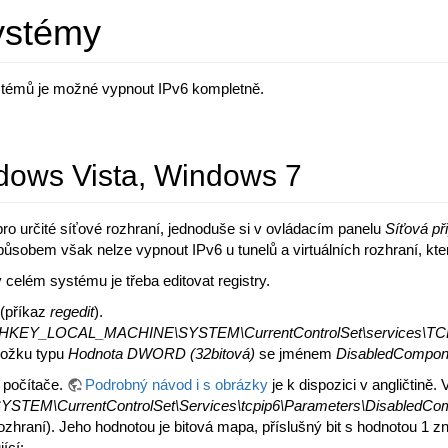
ystémy
stémů je možné vypnout IPv6 kompletně.
dows Vista, Windows 7
ro určité síťové rozhraní, jednoduše si v ovládacím panelu
Síťová př
působem však nelze vypnout IPv6 u tunelů a virtuálních rozhraní, kte
 celém systému je třeba editovat registry.
 (příkaz
regedit
).
HKEY_LOCAL_MACHINE\SYSTEM\CurrentControlSet\services\TCP
ložku typu
Hodnota DWORD (32bitová)
se jménem
DisabledCompon
 počítače.
Podrobný návod i s obrázky
je k dispozici v angličtině.
M\CurrentControlSet\Services\tcpip6\Parameters\DisabledCo
rozhraní). Jeho hodnotou je bitová mapa, příslušný bit s hodnotou 
ící: