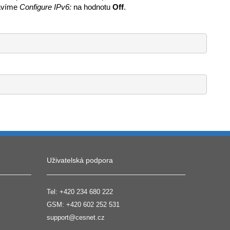
avíme
Configure IPv6:
na hodnotu
Off
.
Uživatelská podpora
Tel:
+420 234 680 222
GSM:
+420 602 252 531
support@cesnet.cz