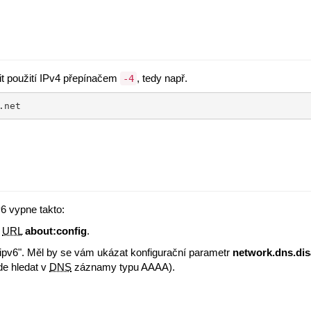
it použití IPv4 přepínačem
, tedy např.
-4
.net
6 vypne takto:
e
URL
about:config
.
"ipv6". Měl by se vám ukázat konfigurační parametr
network.dns.dis
de hledat v
DNS
záznamy typu AAAA).