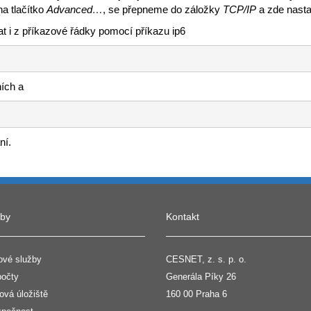
na tlačítko
Advanced…
, se přepneme do záložky
TCP/IP
a zde nast
t i z příkazové řádky pomocí příkazu ip6
ích a
ní.
žby
Kontakt
ové služby
CESNET, z. s. p. o.
očty
Generála Píky 26
ová úložiště
160 00 Praha 6