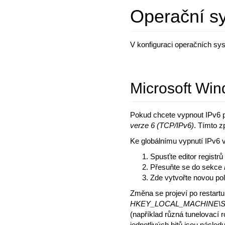
Operační s
V konfiguraci operačních sy
Microsoft Win
Pokud chcete vypnout IPv6 p
verze 6 (TCP/IPv6)
. Tímto z
Ke globálnímu vypnutí IPv6 v
Spusťte editor registrů
Přesuňte se do sekce
Zde vytvořte novou po
Změna se projeví po restartu
HKEY_LOCAL_MACHINE\SYSTE
(například různá tunelovací 
jednotlivých bitů jsou následuj