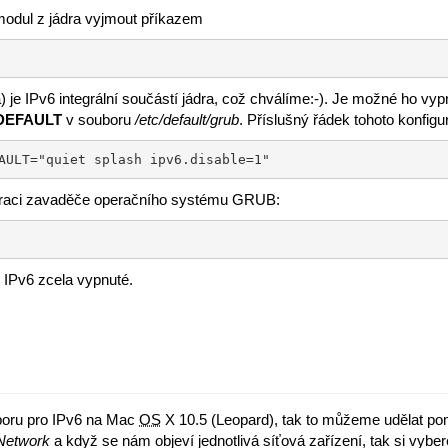
odul z jádra vyjmout příkazem
 je IPv6 integrální součástí jádra, což chválíme:-). Je možné ho v
DEFAULT
v souboru
/etc/default/grub
. Příslušný řádek tohoto konfig
AULT="quiet splash ipv6.disable=1"
guraci zavaděče operačního systému GRUB:
 IPv6 zcela vypnuté.
oru pro IPv6 na Mac
OS
X 10.5 (Leopard), tak to můžeme udělat po
Network
a když se nám objeví jednotlivá síťová zařízení, tak si vyb