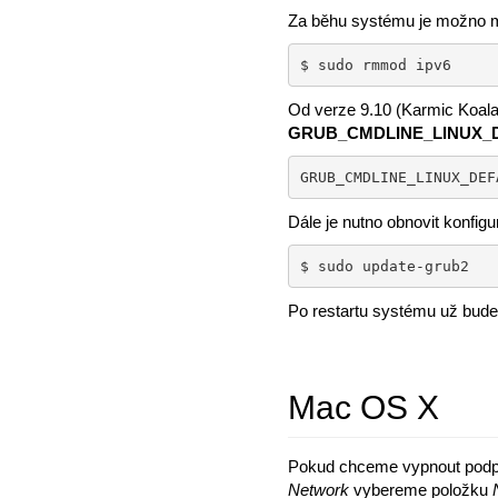
Za běhu systému je možno m
$ sudo rmmod ipv6
Od verze 9.10 (Karmic Koala)
GRUB_CMDLINE_LINUX_
GRUB_CMDLINE_LINUX_DEF
Dále je nutno obnovit konfi
$ sudo update-grub2
Po restartu systému už bude
Mac OS X
Pokud chceme vypnout podp
Network
vybereme položku