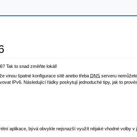
6
6? Tak to snad změňte lokál!
že vinou špatné konfigurace sítě anebo třeba
DNS
serveru nemůžete 
vat IPv6. Následující řádky poskytují jednoduché tipy, jak to provést
tní aplikace, bývá obvykle nejsnazší využít nějaké vhodné volby v je