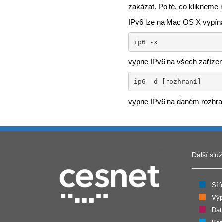
zakázat. Po té, co klikneme 
IPv6 lze na Mac
OS
X vypína
ip6 -x
vypne IPv6 na všech zařízen
ip6 -d [rozhraní]
vypne IPv6 na daném rozhra
Další slu
Síť
Výp
Dat