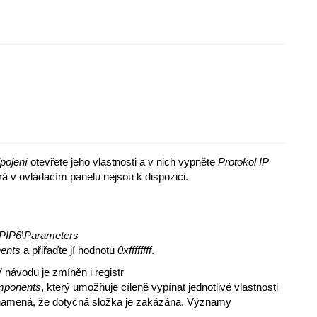
ipojení
otevřete jeho vlastnosti a v nich vypněte
Protokol IP
rá v ovládacím panelu nejsou k dispozici.
IP6\Parameters
ents
a přiřaďte jí hodnotu
0xffffffff
.
 V návodu je zmíněn i registr
mponents
, který umožňuje cíleně vypínat jednotlivé vlastnosti
1 znamená, že dotyčná složka je zakázána. Významy