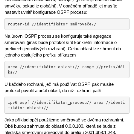
smyčky, pokud je globální). V opačném případě jej musíte
nastavit uvnitř konfigurace OSPF procesu:
router-id //identifikátor_směrovače//
Na úrovni OSPF procesu se konfiguruje také agregace
směrování (jinak bude protokol šířit konkrétní informace o
prefixech jednotlivých rozhraní). Celou oblast lze shrnout do
jednoho obalujícího prefixu příkazem
area //identifikátor_oblasti// range //prefix/dél
ka//
U každého rozhraní, jež má používat OSPF, pak musíte
protokol povolit a určit oblast, do níž rozhraní patří:
ipv6 ospf //identifikátor_procesu// area //identi
fikátor_oblasti//
Jako příklad opět použijeme směrovač se dvěma rozhraními.
Obě budou zahrnuta do oblasti 0.0.0.100, která se bude z
hlediska směrování agregovat do prefixu 2001:db8:1::/48.