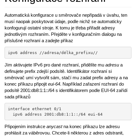
Automatická konfigurace u směrovače nepřipadá v úvahu, ten
musí naopak poskytovat údaje, podle nichž se automaticky
konfogurují ostatní stroje. K tomu je třeba přiřadit adresy
jednotlivým rozhraním. Přejděte v konfiguračním dialogu na
příslušné rozhraní a zadejte příkaz
ipv6 address //adresa/délka_prefixu//
Jím aktivujete IPv6 pro dané rozhraní, přidělíte mu
adresu
a
definujete prefix zdejší podsítě. Identifikátor rozhraní si
směrovač umí vytvořit sám, stačí mu zadat prefix adresy a na
konec příkazu připojit
eui-64
. Například zařazení rozhraní do
podsítě 2001:db8:1:1::/64 s identifikátorem podle EUI-64 zařídí
sada příkazů
interface ethernet 0/1

  ipv6 address 2001:db8:1:1::/64 eui-64
Připojením instrukce
anycast
na konec příkazu lze adresu
prohlásit za váběrovou. Chcete-li některou z adres odstranit,