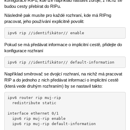
konfigurace RIPu, kde lze například nastavit zdroje, z nichž se
budou cesty přebírat do RIPu.
Následně pak musíte pro každé rozhraní, kde má RIPng
pracovat, jeho používání explicitně povolit:
ipv6 rip //identifikátor// enable
Pokud se má předávat informace o implicitní cestě, přidejte do
konfigurace rozhraní
ipv6 rip //identifikátor// default-information
Například směrovač se dvojicí rozhraní, na nichž má pracovat
RIP a do jednoho z nich předávat informaci o implicitní cestě
(která vede druhým rozhraním) by se nastavil takto:
ipv6 router rip muj-rip

  redistribute static

interface ethernet 0/1

  ipv6 rip muj-rip enable

  ipv6 rip muj-rip default-information
