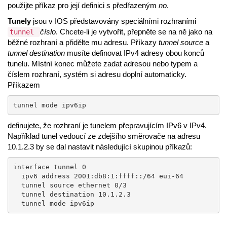
použijte příkaz pro její definici s předřazeným
no
.
Tunely
jsou v IOS představovány speciálními rozhraními
číslo
. Chcete-li je vytvořit, přepněte se na ně jako na
tunnel
běžné rozhraní a přidělte mu adresu. Příkazy
tunnel source
a
tunnel destination
musíte definovat IPv4 adresy obou konců
tunelu. Místní konec můžete zadat adresou nebo typem a
číslem rozhraní, systém si adresu doplní automaticky.
Příkazem
tunnel mode ipv6ip
definujete, že rozhraní je tunelem přepravujícím IPv6 v IPv4.
Například tunel vedoucí ze zdejšího směrovače na adresu
10.1.2.3 by se dal nastavit následující skupinou příkazů:
interface tunnel 0

  ipv6 address 2001:db8:1:ffff::/64 eui-64

  tunnel source ethernet 0/3

  tunnel destination 10.1.2.3

  tunnel mode ipv6ip