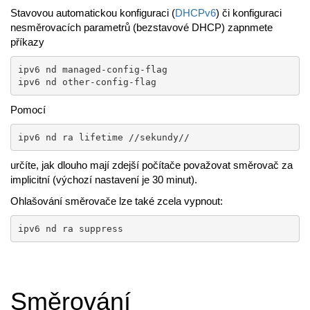
Stavovou automatickou konfiguraci (
DHCPv6
) či konfiguraci
nesměrovacích parametrů (bezstavové DHCP) zapnmete
příkazy
ipv6 nd managed-config-flag

ipv6 nd other-config-flag
Pomocí
ipv6 nd ra lifetime //sekundy//
určíte, jak dlouho mají zdejší počítače považovat směrovač za
implicitní (výchozí nastavení je 30 minut).
Ohlašování směrovače lze také zcela vypnout:
ipv6 nd ra suppress
Směrování