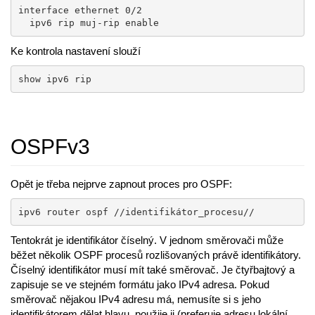
interface ethernet 0/2

  ipv6 rip muj-rip enable
Ke kontrola nastavení slouží
show ipv6 rip
OSPFv3
Opět je třeba nejprve zapnout proces pro OSPF:
ipv6 router ospf //identifikátor_procesu//
Tentokrát je identifikátor číselný. V jednom směrovači může
běžet několik OSPF procesů rozlišovaných právě identifikátory.
Číselný identifikátor musí mít také směrovač. Je čtyřbajtový a
zapisuje se ve stejném formátu jako IPv4 adresa. Pokud
směrovač nějakou IPv4 adresu má, nemusíte si s jeho
identifikátorem dělat hlavu, použije ji (preferuje adresu lokální