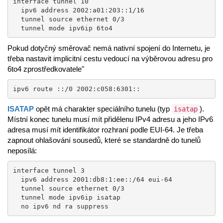
interface tunnel 10

  ipv6 address 2002:a01:203::1/16

  tunnel source ethernet 0/3

  tunnel mode ipv6ip 6to4
Pokud dotyčný směrovač nemá nativní spojení do Internetu, je
třeba nastavit implicitní cestu vedoucí na výběrovou adresu pro
6to4 zprostředkovatele"
ipv6 route ::/0 2002:c058:6301::
ISATAP
opět má charakter speciálního tunelu (typ
).
isatap
Místní konec tunelu musí mít přidělenu IPv4 adresu a jeho IPv6
adresa musí mít identifikátor rozhraní podle EUI-64. Je třeba
zapnout ohlašování sousedů, které se standardně do tunelů
neposílá:
interface tunnel 3

  ipv6 address 2001:db8:1:ee::/64 eui-64

  tunnel source ethernet 0/3

  tunnel mode ipv6ip isatap

  no ipv6 nd ra suppress