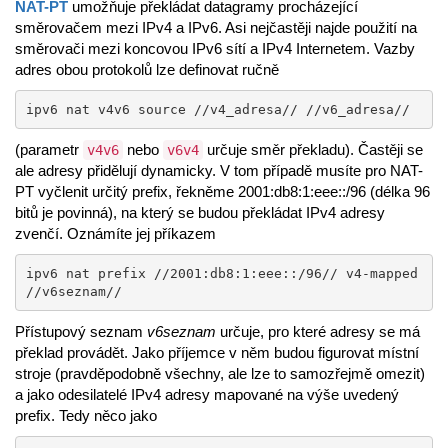
NAT-PT
umožňuje překládat datagramy procházející
směrovačem mezi IPv4 a IPv6. Asi nejčastěji najde použití na
směrovači mezi koncovou IPv6 sítí a IPv4 Internetem. Vazby
adres obou protokolů lze definovat ručně
ipv6 nat v4v6 source //v4_adresa// //v6_adresa//
(parametr
nebo
určuje směr překladu). Častěji se
v4v6
v6v4
ale adresy přidělují dynamicky. V tom případě musíte pro NAT-
PT vyčlenit určitý prefix, řekněme 2001:db8:1:eee::/96 (délka 96
bitů je povinná), na který se budou překládat IPv4 adresy
zvenčí. Oznámíte jej příkazem
ipv6 nat prefix //2001:db8:1:eee::/96// v4-mapped 
//v6seznam//
Přístupový seznam
v6seznam
určuje, pro které adresy se má
překlad provádět. Jako příjemce v něm budou figurovat místní
stroje (pravděpodobně všechny, ale lze to samozřejmě omezit)
a jako odesilatelé IPv4 adresy mapované na výše uvedený
prefix. Tedy něco jako