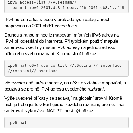
ipv6 access-list //v6seznam//

  permit ipv6 2001:db8:1:eee::/96 2001:db8:1::/48
IPv4 adresa
a.b.c.d
bude v překládaných datagramech
mapována na 2001:db8:1:eee::
a.b.c.d
.
Druhou stranou mince je mapování místních IPv6 adres na
IPv4 při odesílání do Internetu. Při typickém použití mapuje
směrovač všechny místní IPv6 adresy na jedinou adresu
některého svého rozhraní. K tomu slouží příkaz
ipv6 nat v6v4 source list //v6seznam// interface 
//rozhraní// overload
v6seznam
opět určuje adresy, na něž se vztahuje mapování, a
používá se pro ně IPv4 adresa uvedeného
rozhraní
.
Výše uvedené příkazy se zadávají na globální úrovni. Kromě
nich je třeba ještě v konfiguraci každého rozhraní, pro něž má
směrovač vykonávat NAT-PT musí být příkaz
ipv6 nat