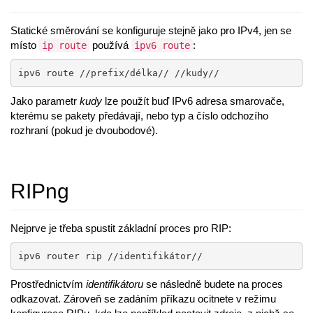
Statické směrování se konfiguruje stejně jako pro IPv4, jen se
místo
používá
:
ip route
ipv6 route
ipv6 route //prefix/délka// //kudy//
Jako parametr
kudy
lze použít buď IPv6 adresa smarovače,
kterému se pakety předávají, nebo typ a číslo odchozího
rozhraní (pokud je dvoubodové).
RIPng
Nejprve je třeba spustit základní proces pro RIP:
ipv6 router rip //identifikátor//
Prostřednictvím
identifikátoru
se následně budete na proces
odkazovat. Zároveň se zadáním příkazu ocitnete v režimu