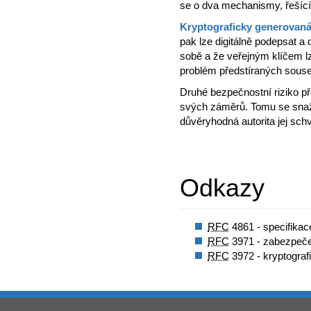
se o dva mechanismy, řešící 
Kryptograficky generovaná
pak lze digitálně podepsat a 
sobě a že veřejným klíčem lze
problém předstíraných sous
Druhé bezpečnostní riziko př
svých záměrů. Tomu se snaž
důvěryhodná autorita jej schv
Odkazy
RFC
4861 - specifika
RFC
3971 - zabezpeče
RFC
3972 - kryptogra