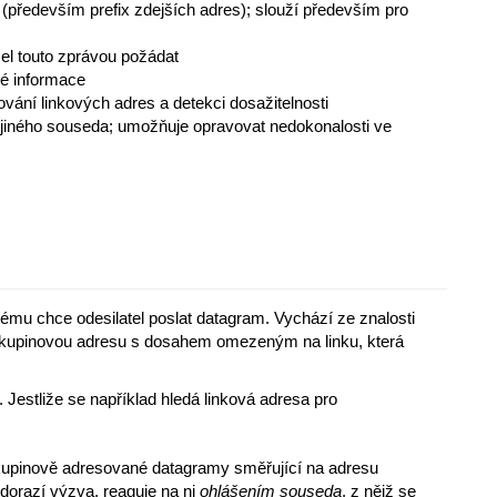
především prefix zdejších adres); slouží především pro
el touto zprávou požádat
né informace
ování linkových adres a detekci dosažitelnosti
s jiného souseda; umožňuje opravovat nedokonalosti ve
ému chce odesilatel poslat datagram. Vychází ze znalosti
skupinovou adresu s dosahem omezeným na linku, která
. Jestliže se například hledá linková adresa pro
skupinově adresované datagramy směřující na adresu
dorazí výzva, reaguje na ni
ohlášením souseda
, z nějž se