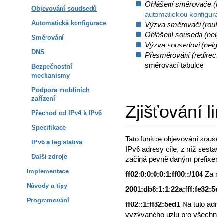
Ohlášení směrovače (r
Objevování soudsedů
automatickou konfigur
Automatická konfigurace
Výzva směrovači (router
Ohlášení souseda (nei
Směrování
Výzva sousedovi (neigh
DNS
Přesměrování (redirec
směrovací tabulce
Bezpečnostní
mechanismy
Podpora mobliních
zařízení
Zjišťování 
Přechod od IPv4 k IPv6
Specifikace
Tato funkce objevování souse
IPv6 a legislativa
IPv6 adresy cíle, z níž sesta
Další zdroje
začíná pevně daným prefix
Implementace
ff02:0:0:0:0:1:ff00::/104
Za 
Návody a tipy
2001:db8:1:1:22a:fff:fe32:
Programování
ff02::1:ff32:5ed1
Na tuto ad
vyzývaného uzlu pro všechny