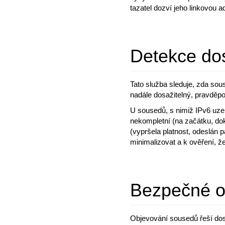
tazatel dozví jeho linkovou
Detekce dos
Tato služba sleduje, zda sous
nadále dosažitelný, pravděpo
U sousedů, s nimiž IPv6 uzel
nekompletní (na začátku, dok
(vypršela platnost, odeslán 
minimalizovat a k ověření, ž
Bezpečné o
Objevování sousedů řeší dost