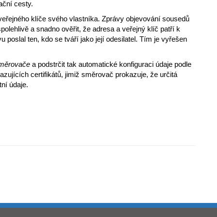
ační cesty.
eřejného klíče svého vlastníka. Zprávy objevování sousedů
olehlivě a snadno ověřit, že adresa a veřejný klíč patří k
oslal ten, kdo se tváří jako její odesilatel. Tím je vyřešen
směrovače
a podstrčit tak automatické konfiguraci údaje podle
azujících certifikátů, jimiž směrovač prokazuje, že určitá
ní údaje.