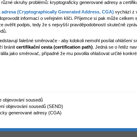
různé okruhy problémů: kryptograficky generované adresy a certifik
 adresa (Cryptographically Generated Address, CGA)
vychází z v
doprovodit informací o veřejném klíči. Příjemce si pak může celkem sp
 ověřit podpis, tedy že s nejvyšší pravděpodobností skutečně zprávu p
edů.
edstavují falešné směrovače - aby kdokoli nemohl posílat
ohlášení 
í bránit
certifikační cesta (certification path)
. Jedná se o řetěz nav
álila jako směrovač, případně že mu povolila ohlašovat určité konkrét
ce objevování sousedů
ní objevování sousedů (SEND)
ficky generované adresy (CGA)