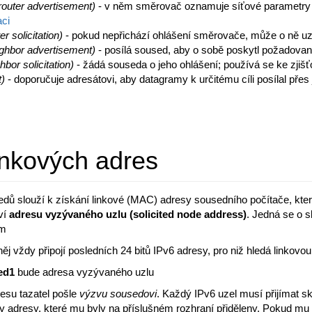
outer advertisement)
- v něm směrovač oznamuje síťové parametry (
aci
 solicitation)
- pokud nepřichází ohlášení směrovače, může o ně uz
ghbor advertisement)
- posílá soused, aby o sobě poskytl požadova
bor solicitation)
- žádá souseda o jeho ohlášení; používá se ke zjišť
t)
- doporučuje adresátovi, aby datagramy k určitému cíli posílal pře
linkových adres
dů slouží k získání linkové (MAC) adresy sousedního počítače, kter
ví
adresu vyzývaného uzlu (solicited node address)
. Jedná se o 
em
něj vždy připojí posledních 24 bitů IPv6 adresy, pro niž hledá linkovou
5ed1
bude adresa vyzývaného uzlu
resu tazatel pošle
výzvu sousedovi
. Každý IPv6 uzel musí přijímat 
 adresy, které mu byly na příslušném rozhraní přiděleny. Pokud mu 