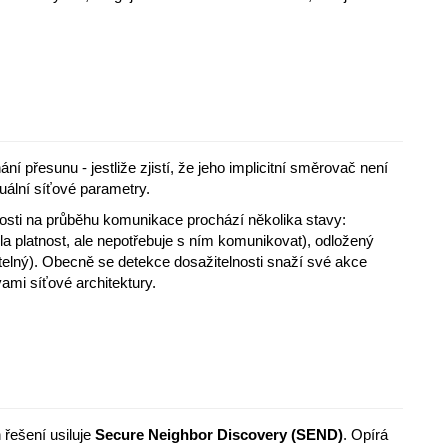
ní přesunu - jestliže zjistí, že jeho implicitní směrovač není
uální síťové parametry.
slosti na průběhu komunikace prochází několika stavy:
la platnost, ale nepotřebuje s ním komunikovat), odložený
itelný). Obecně se detekce dosažitelnosti snaží své akce
ami síťové architektury.
 řešení usiluje
Secure Neighbor Discovery (SEND)
. Opírá