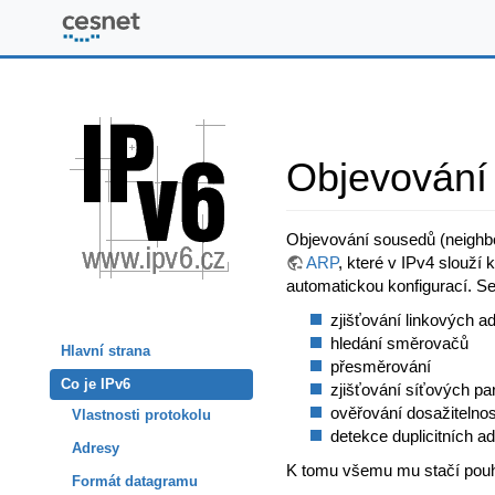
www.ipv6.cz
Objevování
Objevování sousedů (neighbor
ARP
, které v IPv4 slouží
automatickou konfigurací. S
zjišťování linkových ad
hledání směrovačů
Hlavní strana
přesměrování
Co je IPv6
zjišťování síťových pa
ověřování dosažitelno
Vlastnosti protokolu
detekce duplicitních a
Adresy
K tomu všemu mu stačí pouhý
Formát datagramu