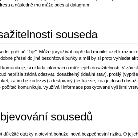
 adresu a následně mu může odeslat datagram.
ažitelnosti souseda
ední počítač "žije". Může ji využívat například mobilní uzel k rozpozná
dobně přešel do jiné bezdrátové buňky a měl by si proto vyhledat akt
 komunikuje, si ukládá informaci o míře jejich dosažitelnosti. V závi
ud nepřišla žádná odezva), dosažitelný (ideální stav), prošlý (vyprše
paket, zatím be zodezvy) a testovaný (testuje se, zda je dosud dosaž
e počítač komunikuje, využívá i informace poskytované vyššími vrstv
bjevování sousedů
 důležité otázky a otevírá bohužel nová bezpečnostní rizika. O jejich