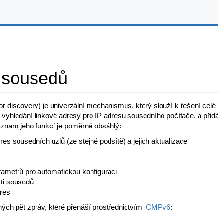
 sousedů
 discovery) je univerzální mechanismus, který slouží k řešení celé 
 k vyhledání linkové adresy pro IP adresu sousedního počítače, a př
eznam jeho funkcí je poměrně obsáhlý:
res sousedních uzlů (ze stejné podsítě) a jejich aktualizace
rametrů pro automatickou konfiguraci
sti sousedů
dres
ch pět zpráv, které přenáší prostřednictvím
ICMPv6
: